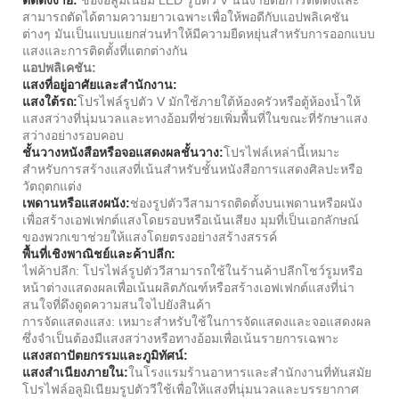
สามารถตัดได้ตามความยาวเฉพาะเพื่อให้พอดีกับแอปพลิเคชัน
ต่างๆ มันเป็นแบบแยกส่วนทำให้มีความยืดหยุ่นสำหรับการออกแบบ
แสงและการติดตั้งที่แตกต่างกัน
แอปพลิเคชัน:
แสงที่อยู่อาศัยและสำนักงาน:
แสงใต้รถ:
โปรไฟล์รูปตัว V มักใช้ภายใต้ห้องครัวหรือตู้ห้องน้ำให้
แสงสว่างที่นุ่มนวลและทางอ้อมที่ช่วยเพิ่มพื้นที่ในขณะที่รักษาแสง
สว่างอย่างรอบคอบ
ชั้นวางหนังสือหรือจอแสดงผลชั้นวาง:
โปรไฟล์เหล่านี้เหมาะ
สำหรับการสร้างแสงที่เน้นสำหรับชั้นหนังสือการแสดงศิลปะหรือ
วัตถุตกแต่ง
เพดานหรือแสงผนัง:
ช่องรูปตัววีสามารถติดตั้งบนเพดานหรือผนัง
เพื่อสร้างเอฟเฟกต์แสงโดยรอบหรือเน้นเสียง มุมที่เป็นเอกลักษณ์
ของพวกเขาช่วยให้แสงโดยตรงอย่างสร้างสรรค์
พื้นที่เชิงพาณิชย์และค้าปลีก:
ไฟค้าปลีก: โปรไฟล์รูปตัววีสามารถใช้ในร้านค้าปลีกโชว์รูมหรือ
หน้าต่างแสดงผลเพื่อเน้นผลิตภัณฑ์หรือสร้างเอฟเฟกต์แสงที่น่า
สนใจที่ดึงดูดความสนใจไปยังสินค้า
การจัดแสดงแสง: เหมาะสำหรับใช้ในการจัดแสดงและจอแสดงผล
ซึ่งจำเป็นต้องมีแสงสว่างหรือทางอ้อมเพื่อเน้นรายการเฉพาะ
แสงสถาปัตยกรรมและภูมิทัศน์:
แสงสำเนียงภายใน:
ในโรงแรมร้านอาหารและสำนักงานที่ทันสมัย
โปรไฟล์อลูมิเนียมรูปตัววีใช้เพื่อให้แสงที่นุ่มนวลและบรรยากาศ