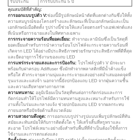
รับประกัน
การรับประกัน 5 ปี
คุณสมบัติที่สำคัญ:
การออกแบบรูปตัว V:
ช่องนี้มีรูปลักษณ์หน้าตัดที่แตกต่างกันซึ่งให้ทั้ง
ความสมบูรณ์ของโครงสร้างและลักษณะที่เป็นเอกลักษณ์และเป็น
เอกลักษณ์เมื่อติดตั้ง รูปร่างนี้ช่วยให้แสงโดยตรงสร้างเอฟเฟกต์แสง
ที่เน้นหรือการฉายแสงในทิศทางเฉพาะ
การกระจายความร้อนที่ยอดเยี่ยม:
ทำจากอะลามินัมซึ่งเป็นวัสดุที่
ยอดเยี่ยมสำหรับการนำความร้อนโปรไฟล์จะกระจายความร้อนที่
เกิดจาก LED ได้อย่างมีประสิทธิภาพช่วยรักษาประสิทธิภาพที่ดีที่สุด
และยืดอายุการใช้งานของแถบ LED
การแพร่กระจายแสงและการป้องกัน:
โปรไฟล์รูปตัว V มักจะมา
พร้อมกับฝาครอบ Adiffuser ซึ่งมักทำจากพลาสติกที่มีน้ำค้างแข็ง
หรือใส ตัวกระจายความนุ่มและกระจายแสงอย่างสม่ำเสมอลดจุดที่
รุนแรงและแสงจ้า นอกจากนี้ยังปกป้องแถบ LED จากฝุ่นความชื้น
และความเสียหายทางกายภาพ
ความทนทาน:
อลูมิเนียมเป็นวัสดุที่ทนต่อการกัดกร่อนและการ
กัดกร่อนทำให้โปรไฟล์มีความทนทานสูงและเหมาะสำหรับการใช้
งานทั้งในร่มและกลางแจ้ง ช่วยปกป้องแถบ LED จากผลกระทบ
ภายนอกหรือปัจจัยด้านสิ่งแวดล้อม
ความสวยงามดึงดูด:
การออกแบบรูปร่างรูปแบบเพิ่มรูปลักษณ์ที่ทัน
สมัยและทันสมัยให้กับการติดตั้งใด ๆ ให้เสร็จสิ้นที่หรูหราและ
สะอาด โปรไฟล์เหมาะอย่างยิ่งสำหรับพื้นที่ที่จำเป็นต้องใช้ทั้งการ
ใช้งานและการตกแต่งแสง
ติดตั้งง่าย:
ช่องอลูมิเนียม LED รูปตัว V นั้นง่ายต่อการติดตั้งและ