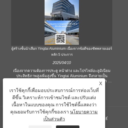
ผู้สร้างชั้นนำเลือก Yingtai Aluminium เนื่องจากข้อดีของซัพพลายเออร์
สหร
หลัก 5 ประการ
2025/04/10
ม
ง
เนื่องจากความต้องการประตู หน้าต่าง และโปรไฟล์อะลูมิเนียม
ประสิทธิภาพสูงเพิ่มสูงขึ้น Yingtai Aluminium จึงกลายเป็น
อ
ะ
พันธมิตรที่ต้องการสำหรับสถาปนิกและบริษัทก่อสร้างทั่วโลก นี่
ขน
X
ร
คือสิ่งที่ทำให้โรงงานแตกต่าง:
รอบ
เราใช้คุกกี้เพื่อมอบประสบการณ์การท่องเว็บที่
ขอ
ดีขึ้น วิเคราะห์การเข้าชมไซต์ และปรับแต่ง
เนื้อหาในแบบของคุณ การใช้ไซต์นี้แสดงว่า
คุณยอมรับการใช้คุกกี้ของเรา
นโยบายความ
เป็นส่วนตัว
ลิขสิทธิ์ © 2024 Yingtai Technology Co., Ltd. สงวนลิขสิทธิ์