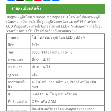
รายละเอียดสินค้า
Yingtai อลูมิเนียม V-shape V-Shape LED โปรไฟล์ช่องทางอลูมิ
เนียมหมายถึงการอัดขึ้นรูปอลูมิเนียมชนิดเฉพาะที่ใช้สำหรับแถบ
LED ที่อยู่อาศัย (หรือที่เรียกว่าไฟเทป LED) "V-shape" หมายถึงรูป
ร่างหน้าตัดของโปรไฟล์ซึ่งคล้ายกับตัวอักษร "V"
รายการ
โปรไฟล์ช่องอลูมิเนียม LED รูปตัว V
ยี่ห้อ
ยิงไท
วัสดุ
6063 ซีรีส์อลูมิเนียม T5-T6
ความหนา
ที่ปรับแต่งได้
ความยาว
ที่ปรับแต่งได้
รูปร่าง
เส้น
การรักษาพื้น
อะโนไดซ์, การเคลือบผง, อิเล็กโทรโฟเรซิส
ผิว
ฯลฯ
สี
เงินสีดำและใด ๆ ตามที่ร้องขอ
ที่ปรับแต่งได้
OEM หรือ ODM
ห้องน้ำเฟอร์นิเจอร์ตกแต่งอุตสาหกรรมการ